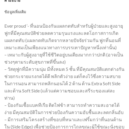
คำอธิบาย
ข้อมูลเพิ่มเติม
Ever proud ‘- ที่นอนป้องกันแผลกดทับสำหรับผู้ป่วยและสูงอายุ
ฟูกที่มีคุณสมบัติช่วยลดความรุนแรงและลดโอกาสการเกิด
แผลกดทับ (แผลกดทับเกิดจากหลายปัจจัยร่วมกัน ฟูกที่นอนที่
เหมาะสมเป็นเพียงแนวทางการบรรเทาปัญหาหนึ่งเท่านั้น)
– เหมาะกับผู้สูงอายุที่ใช้ชีวิตอยู่บนเตียงมากกว่าปกติ (อาจเป็น
ช่วงๆตามระดับสุขภาพที่ขึ้นลง)
– วัสดุฟูกที่มีความนุ่ม มีทั้งหมด 5 ชั้น ที่มีคุณสมบัติแตกต่างกัน
ช่วยกระจายแรงกดได้ดี พลิกตัวง่าย แต่ก็คงไว้ซึ่งความสบาย
ในการนอน สามารถพลิกนอนได้ 2 ด้าน ด้าน Extra Soft Side
และด้าน Soft Side (แล้วแต่ความชอบและสรีระของแต่ละ
ท่าน)
– ป้องกันเชื้อแบคทีเรีย ติดไฟช้า สามารถทำความสะอาดได้
ง่าย มีคุณสมบัติในการช่วยป้องกันความอับชื้นและลดกลิ่นอับ
– มีการเสริมโครงสร้างที่ขอบที่หนาและเฟริ์มกว่าที่นอนด้าน
ใน (Side Edge) เพื่อช่วยป้องการการไถลขณะผู้ใช้ขณะนั่งขอบ