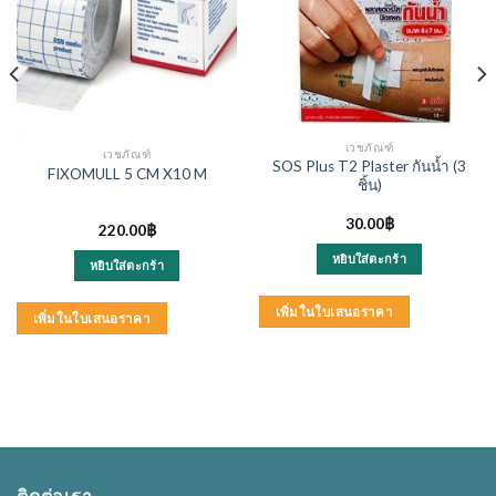
เวชภัณฑ์
เวชภัณฑ์
SOS Plus T2 Plaster กันน้ำ (3
FIXOMULL 5 CM X10 M
ชิ้น)
30.00
฿
220.00
฿
หยิบใส่ตะกร้า
หยิบใส่ตะกร้า
เพิ่มในใบเสนอราคา
เพิ่มในใบเสนอราคา
ติดต่อเรา