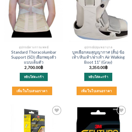
อุปกรณ์ทางการแพทย์
อุปกรณ์ปฐมพยาบาล
Standard Thoracolumbar
บูทเฝือกลมสุญญากาศ (สั้น) ข้อ
Support (SD) เฝือกพยุงตัว
เท้า/ส้นเท้า/ฝ่าเท้า Air Walking
แบบเต็มตัว
Boot 11” (Gray)
2,700.00
฿
3,350.00
฿
หยิบใส่ตะกร้า
หยิบใส่ตะกร้า
เพิ่มในใบเสนอราคา
เพิ่มในใบเสนอราคา