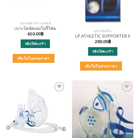
อุปกรณ์ทางการแพทย์
เบาะโดนัทเมมโมรี่โฟม
อุปกรณ์เสริม
650.00
฿
LP ATHLETIC SUPPORTER S
280.00
฿
หยิบใส่ตะกร้า
หยิบใส่ตะกร้า
เพิ่มในใบเสนอราคา
เพิ่มในใบเสนอราคา