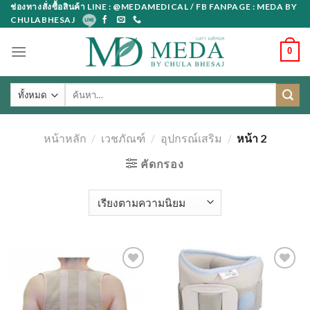
Skip
ช่องทางสั่งซื้อสินค้า LINE : @MEDAMEDICAL / FB FANPAGE : MEDA BY
CHULABHESAJ
to
content
0
ค้นหา:
หน้าหลัก
/
เวชภัณฑ์
/
อุปกรณ์เสริม
/
หน้า 2
คัดกรอง