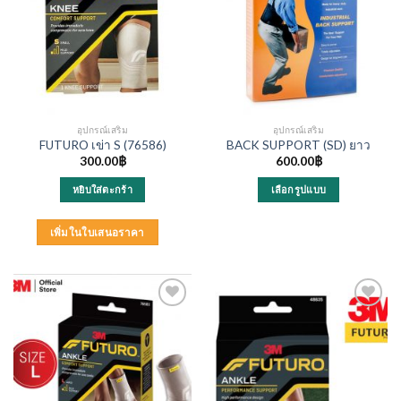
อุปกรณ์เสริม
อุปกรณ์เสริม
FUTURO เข่า S (76586)
BACK SUPPORT (SD) ยาว
300.00
฿
600.00
฿
หยิบใส่ตะกร้า
เลือกรูปแบบ
This
product
เพิ่มในใบเสนอราคา
has
multiple
variants.
The
options
may
be
chosen
on