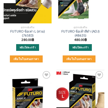
the
product
page
อุปกรณ์เสริม
อุปกรณ์เสริม
FUTURO ข้อเท่า L (สวม)
FUTURO ข้อเท้าสีดำ (ADJ)
(76583)
(48635)
280.00
฿
480.00
฿
หยิบใส่ตะกร้า
หยิบใส่ตะกร้า
เพิ่มในใบเสนอราคา
เพิ่มในใบเสนอราคา