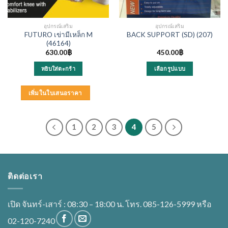
อุปกรณ์เสริม
อุปกรณ์เสริม
FUTURO เข่ามีเหล็ก M
BACK SUPPORT (SD) (207)
(46164)
630.00
฿
450.00
฿
หยิบใส่ตะกร้า
เลือกรูปแบบ
This
product
เพิ่มในใบเสนอราคา
has
multiple
variants.
1
2
3
4
5
The
options
may
be
ติดต่อเรา
chosen
on
the
เปิด จันทร์-เสาร์ : 08:30 – 18:00 น. โทร. 085-126-5999 หรือ
product
page
02-120-7240