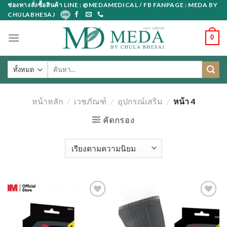
Skip
ช่องทางสั่งซื้อสินค้า LINE : @MEDAMEDICAL / FB FANPAGE : MEDA BY
CHULABHESAJ
to
content
0
ค้นหา:
หน้าหลัก
/
เวชภัณฑ์
/
อุปกรณ์เสริม
/
หน้า 4
คัดกรอง