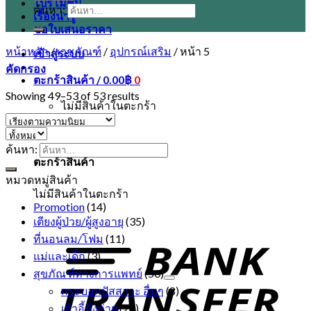
โปรโมชั่น
ค้นหา:
เรื่องน่ารู้
ขอใบเสนอราคา
หน้าหลัก
/
เวชภัณฑ์
/
อุปกรณ์เสริม
/
หน้า 5
เข้าสู่ระบบ
คัดกรอง
ตะกร้าสินค้า /
0.00
฿
0
Showing 49–53 of 53 results
ไม่มีสินค้าในตะกร้า
0
ค้นหา:
ตะกร้าสินค้า
หมวดหมู่สินค้า
ไม่มีสินค้าในตะกร้า
Promotion
(14)
เตียงผู้ป่วย/ผู้สูงอายุ
(35)
ที่นอนลม/โฟม
(11)
แม่และเด็ก
(3)
สุขภัณฑ์ทางการแพทย์
(50)
กระบอกปัสสาวะ อื่นๆ
(8)
เก้าอี้นั่งถ่าย
(28)