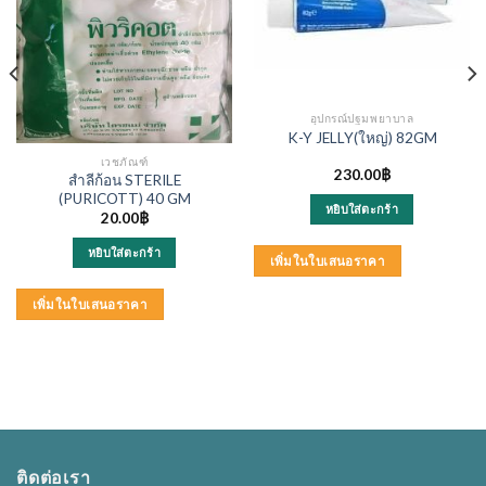
อุปกรณ์ปฐมพยาบาล
K-Y JELLY(ใหญ่) 82GM
เวชภัณฑ์
230.00
฿
สำลีก้อน STERILE
(PURICOTT) 40 GM
หยิบใส่ตะกร้า
20.00
฿
หยิบใส่ตะกร้า
เพิ่มในใบเสนอราคา
เพิ่มในใบเสนอราคา
ติดต่อเรา