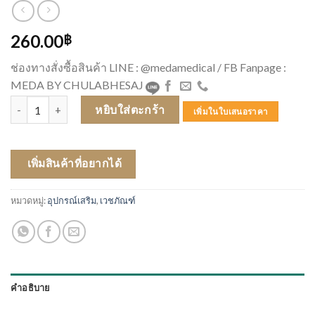
260.00
฿
ช่องทางสั่งซื้อสินค้า LINE : @medamedical / FB Fanpage :
MEDA BY CHULABHESAJ
จำนวน Deramed Protective Gel Toe Cap (Ribbed) ชิ้น
หยิบใส่ตะกร้า
เพิ่มในใบเสนอราคา
เพิ่มสินค้าที่อยากได้
หมวดหมู่:
อุปกรณ์เสริม
,
เวชภัณฑ์
คำอธิบาย