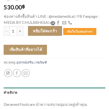
530.00
฿
ช่องทางสั่งซื้อสินค้า LINE : @medamedical / FB Fanpage :
MEDA BY CHULABHESAJ
จำนวน Deramed Silicone Heel Pad ชิ้น
หยิบใส่ตะกร้า
เพิ่มในใบเสนอราคา
เพิ่มสินค้าที่อยากได้
หมวดหมู่:
อุปกรณ์เสริม
,
เวชภัณฑ์
คำอธิบาย
Deramed Footcare นำความสบายนุ่มนวลสู่เท้าคุณ