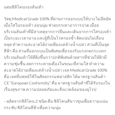
แผ่นซิลิโคนรองส้นเท้า
วัสดุ Medical Grade 100% ที่ผ่านการออกแบบให้บาง ไม่อึดอัด
เมื่อใส่ในรองเท้า อ่อนนุ่ม ช่วยบรรเทาอาการปวด เมื่อย
บริเวณส้นเท้าที่มีสาเหตุจากการยืนและเดินจากการใส่รองเท้า
เป็นระยะเวลานาน และผู้ที่เป็นโรครองช้ำ ติดแน่นไม่เลื่อน
หลุด ทำความสะอาดได้ง่ายเพียงแค่ล้างน้ำเปล่า ส่วนที่เป็นจุด
สีฟ้า คือ ส่วนที่ออกแบบเป็นพิเศษเพื่อรองรับแรงกดกระแทก
บริเวณส้นเท้าให้ดียิ่งขึ้นกว่าปกติพิเศษด้วยสารที่ช่วยให้ผิวมี
ความชุ่มชื้น ลดการระคายเคืองในขณะที่สวมใส่ ทำความ
สะอาดได้ง่ายเพียงแค่ล้างน้ำเปล่า เจล Medical Grade 100%
คือ เจลที่แพทย์ใช้ในศัลยกรรมพลาสติก ได้มาตรฐานสินค้า
CE “European Conformity” คือ มาตรฐานสินค้าที่ได้รับรองใน
เรื่องสุขภาพ ความปลอดภัยและสิ่งแวดล้อมของยุโรป
– ผลิตจากซิลิโคน 2 ชนิด คือ ซิลิโคนสีขาวขุ่นเพื่อความแน่น
กระชับ ซิลิโคนสีฟ้าเพื่อความนุ่ม