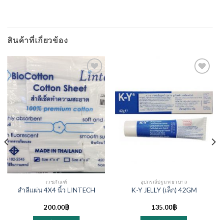
สินค้าที่เกี่ยวข้อง
เวชภัณฑ์
อุปกรณ์ปฐมพยาบาล
สำลีแผ่น 4X4 นิ้ว LINTECH
K-Y JELLY (เล็ก) 42GM
200.00
฿
135.00
฿