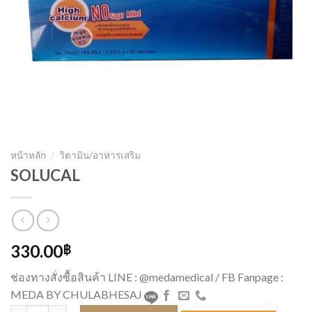
หน้าหลัก
/
วิตามิน/อาหารเสริม
SOLUCAL
330.00
฿
ช่องทางสั่งซื้อสินค้า LINE : @medamedical / FB Fanpage :
MEDA BY CHULABHESAJ