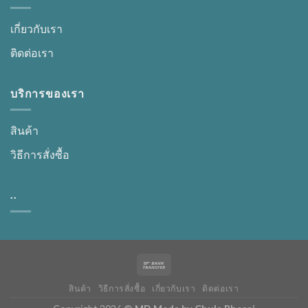
เกี่ยวกับเรา
ติดต่อเรา
บริการของเรา
สินค้า
วิธีการสั่งซื้อ
..
สินค้า
วิธีการสั่งซื้อ
เกี่ยวกับเรา
ติดต่อเรา