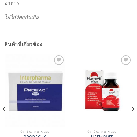
อาหาร
ไม่ใส่วัตถุกันเสีย
สินค้าที่เกี่ยวข้อง
วิตามิน/อาหารเสริม
วิตามิน/อาหารเสริม