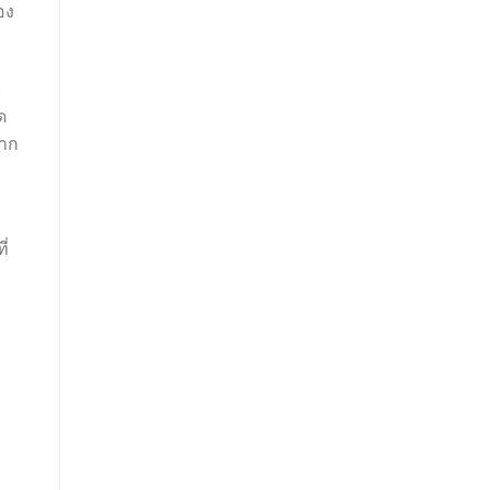
่อง
ย
ด
าก
ี่