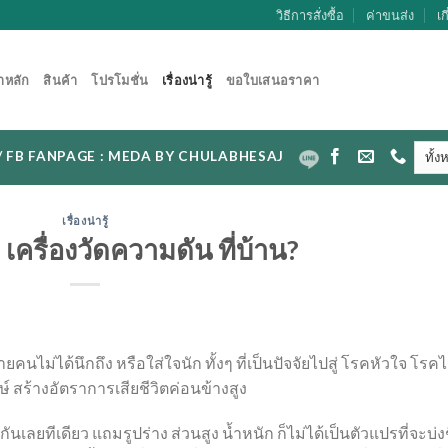
วิธีการสั่งซื้อ
ค่าขนส่ง
เก
าหลัก
สินค้า
โปรโมชั่น
เรื่องน่ารู้
ขอใบเสนอราคา
CAL / FB FANPAGE : MEDA BY CHULABHESAJ
เรื่องน่ารู้
เครื่องวัดความดัน ที่บ้าน?
ลายคนไม่ได้นึกถึง
หรือใส่ใจนัก
ทั้งๆ
ที่เป็นปัจจัยไปสู่
โรคหัวใจ
โรคไ
ษ์
สร้างอัตราการเสียชีวิตค่อนข้างสูง
กันเลยทีเดียว
แถมรูปร่าง
ส่วนสูง
น้ำหนัก
ก็ไม่ได้เป็นตัวแปรที่จะบ่งช