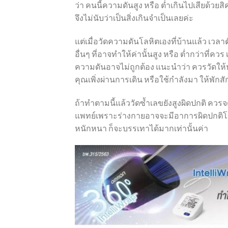
ว่า
คนนี้ความดันสูง
หรือ
ต่ำเกินไปเสียด้วยสิ
จึงไม่นับว่าเป็นสิ่งเกินจำเป็นเลยค่ะ
แต่
เมื่อวัดความดันโลหิตเองที่บ้านแล้ว
เวลาต
อื่นๆ
ที่อาจทำให้ค่านั้นสูง
หรือ
ต่ำกว่าที่ควร
ความดันอาจไม่ถูกต้อง
แนะนำว่า
ควรวัดให้ห
คุณเพิ่งผ่านการเดิน
หรือใช้กำลังมา
ให้พักสั
ถ้าทำตามนี้แล้ววัดซ้ำเลขยังสูงผิดปกติ
ควรจ
แพทย์เพราะร่างกายอาจจะมีอาการผิดปกติโดยท
หนักหนา
ก็จะบรรเทาได้มากเท่านั้นค่า