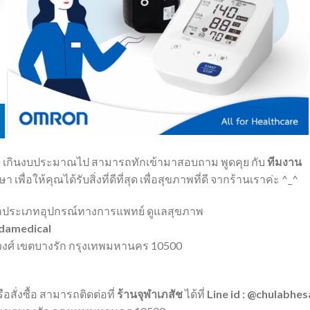
อ
เกินงบประมาณไป
สามารถทักเข้ามาสอบถาม
พูดคุย
กับ
ทีมงาน
กษา
เพื่อให้คุณได้รับสิ่งที่ดีที่สุด
เพื่อสุขภาพที่ดี
จากร้านเราค่ะ
^_^
้าประเภทอุปกรณ์ทางการแพทย์ ดูแลสุขภาพ
edamedical
ิยวงศ์ เขตบางรัก กรุงเทพมหานคร 10500
สั่งซื้อ สามารถติดต่อที่
ร้านจุฬาเภสัช
ได้ที่
Line id : @chulabhes