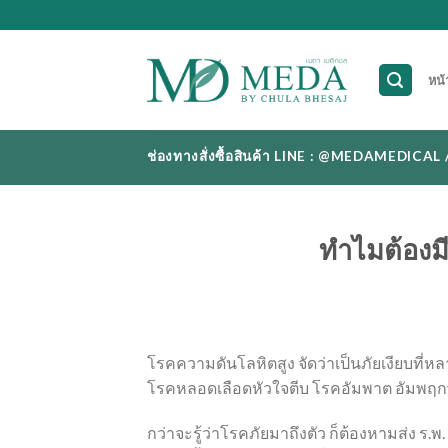
Skip
to
content
หน้
ช่องทางสั่งซื้อสินค้า LINE : @MEDAMEDI
ทำไมต้องมี 
โรคความดันโลหิตสูง
จัดว่าเป็นภัยเงียบที่ห
โรคหลอดเลือดหัวใจตีบ
โรคอัมพาต
อัมพฤก
กว่าจะรู้ว่าโรคภัยมาถึงตัว
ก็ต้องหามส่ง
ร
.
พ
.