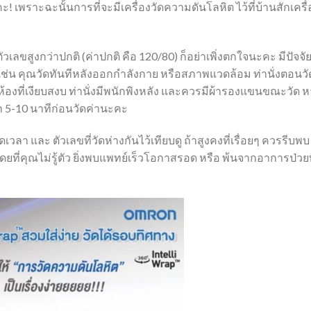
คะ
!
เพราะฉะนั้นการที่จะมีเครื่องวัดความดันโลหิต
ไว้ที่บ้านสักเครื
ัวเลขสูงกว่าปกติ
(
ค่าปกติ
คือ
120/80)
ก็อย่าเพิ่งตกใจนะคะ
มีปัจจั
เช่น
คุณวัดทันทีหลัง
ออกกำลังกาย
หรือสภาพแวดล้อม
ท่านั่งตอนวั
้องที่เงียบสงบ
ท่านั่งมีพนักพิงหลัง
และควรมีผ้ารองแขนขณะวัด
ห
ก
5-10
นาทีก่อนวัดค่านะคะ
ดเวลา
และ
ตัวเลขที่วัดห่างกันไว้เทียบดู
ถ้าสูงคงที่เรื่อยๆ
ควรรีบพบ
ี่คุณไม่รู้ตัว
ยิ่งพบแพทย์เร็วโอกาสรอด
หรือ
พ้นจากอาการป่วยท